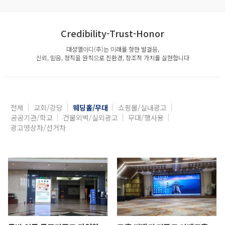
Credibility-Trust-Honor
대성엘이디(주)는 미래를 향한 발걸음,
신뢰, 믿음, 정직을 원칙으로 친환경, 창조적 가치를 실현합니다
전체
교회/강당
웨딩홀/무대
쇼핑몰/실내광고
공공기관/학교
건물외벽/실외광고
무대/행사용
광고영상차/선거차