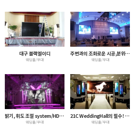
대구 블랙엘이디
주변과의 조화로운 시공,분위기 연출 효과 극대
웨딩홀/무대
웨딩홀/무대
밝기, 휘도 조절 system/HD led스크린
21C WeddingHall의 필수! HD LED스크린
웨딩홀/무대
웨딩홀/무대