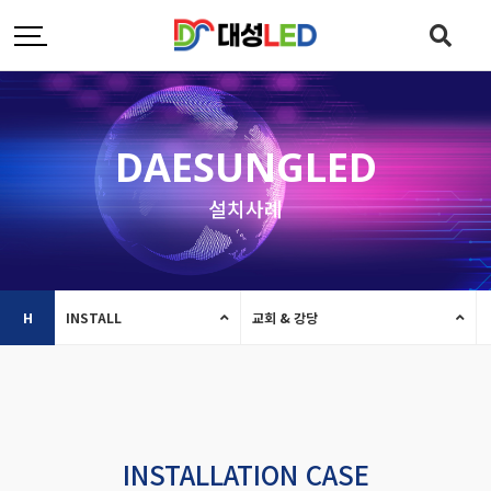
DAESUNGLED
설치사례
H
INSTALL
교회 & 강당
INSTALLATION CASE