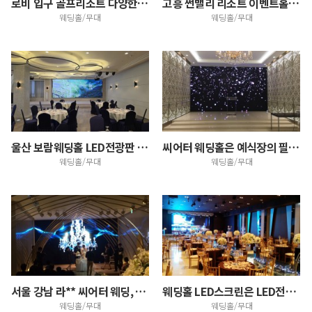
로비 입구 골프리조트 다양한 홍보 안내 대형 LED전광…
고흥 썬밸리 리조트 이벤트홀 대형 LED디스플레이 설치
웨딩홀/무대
웨딩홀/무대
울산 보람웨딩홀 LED전광판 설치
씨어터 웨딩홀은 예식장의 필수~! LED스크린 영상과 …
웨딩홀/무대
웨딩홀/무대
서울 강남 라** 씨어터 웨딩, 320inch 2SE…
웨딩홀 LED스크린은 LED전문업체에 의뢰하심이 탁월한…
웨딩홀/무대
웨딩홀/무대