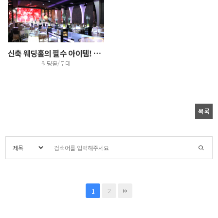
신축 웨딩홀의 필수 아이템! LED스크린
웨딩홀/무대
목록
2
1