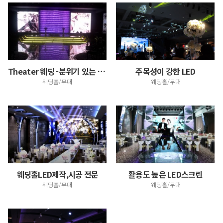
Theater 웨딩 -분위기 있는 예식
주목성이 강한 LED
웨딩홀/무대
웨딩홀/무대
웨딩홀LED제작,시공 전문
활용도 높은 LED스크린
웨딩홀/무대
웨딩홀/무대