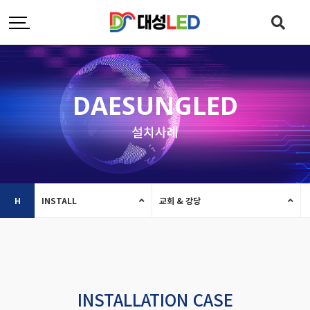
DAESUNGLED
설치사례
H
INSTALL
교회 & 강당
INSTALLATION CASE