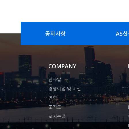
공지사항
AS신
COMPANY
인사말
경영이념 및 비전
연혁
조직도
오시는길