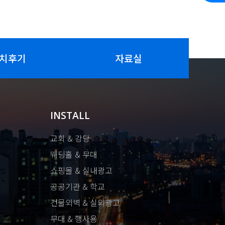
치후기
자료실
INSTALL
교회 & 강당
웨딩홀 & 무대
쇼핑몰 & 실내광고
공공기관 & 학교
건물외벽 & 실외광고
무대 & 행사용