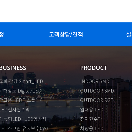
청
고객상담/견적
설
BUSINESS
PRODUCT
교회·강당 Smart_LED
INDOOR SMD
고해상도 Digital-LED
OUTDOOR SMD
광고용 LED디스플레이
OUTDOOR RGB
LED전자현수막
임대용 LED
이동형LED · LED영상차
전자현수막
LED스크린 유지보수(AS)
차량용 LED