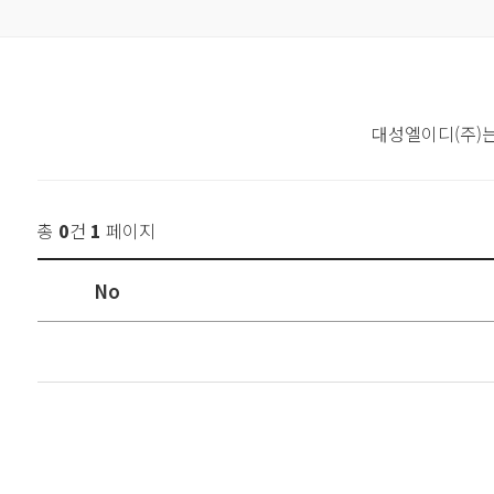
대성엘이디(주)
총
0
건
1
페이지
No