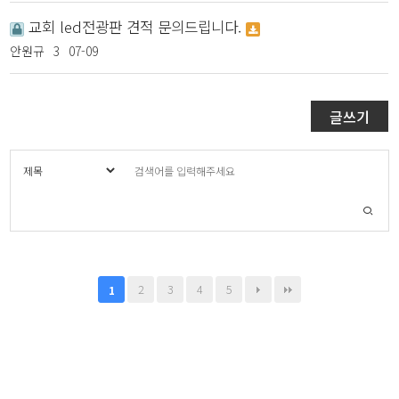
교회 led전광판 견적 문의드립니다.
안원규
3
07-09
글쓰기
2
3
4
5
1