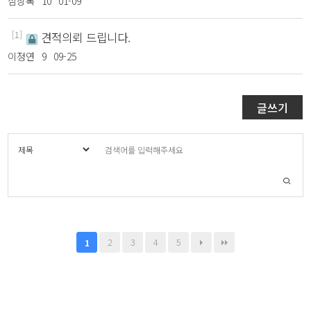
심상록
10
01-09
[1]
견적의뢰 드립니다.
이정연
9
09-25
글쓰기
2
3
4
5
1