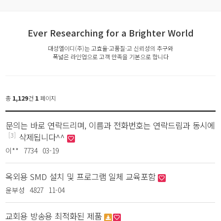
Ever Researching for a Brighter World
대성엘이디(주)는 고효율·고품질·고 신뢰성의 추구와
폭넓은 라인업으로 고객 만족을 기본으로 합니다
총
1,129
건
1
페이지
문의는 바로 연락드리며, 이름과 전화번호는 연락드림과 동시에
[3]
삭제됩니다^^
이**
7734
03-19
옥외용 SMD 설치 및 프로그램 일체 교육포함
윤부성
4827
11-04
교회용 방송용 최적화된 제품