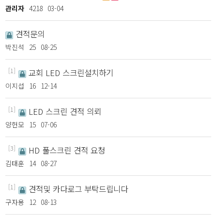
관리자
4218
03-04
견적문의
박진석
25
08-25
[1]
교회 LED 스크린설치하기
이지섭
16
12-14
[1]
LED 스크린 견적 의뢰
양헌모
15
07-06
[3]
HD 풀스크린 견적 요청
김태훈
14
08-27
[1]
견적및 카다로그 부탁드립니다
구자용
12
08-13