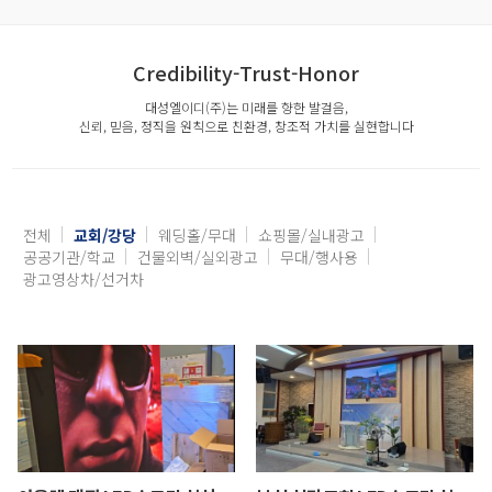
Credibility-Trust-Honor
대성엘이디(주)는 미래를 향한 발걸음,
신뢰, 믿음, 정직을 원칙으로 친환경, 창조적 가치를 실현합니다
전체
교회/강당
웨딩홀/무대
쇼핑몰/실내광고
공공기관/학교
건물외벽/실외광고
무대/행사용
광고영상차/선거차