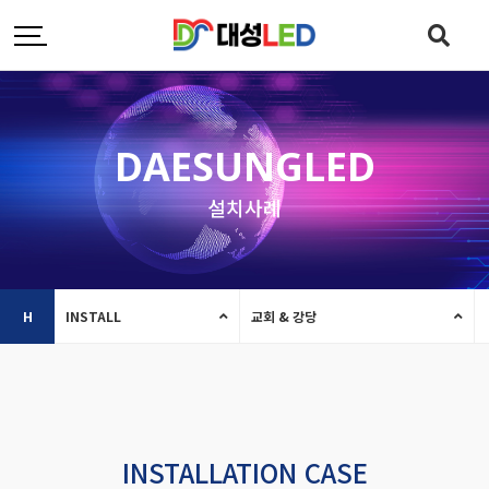
DAESUNGLED
설치사례
H
INSTALL
교회 & 강당
INSTALLATION CASE