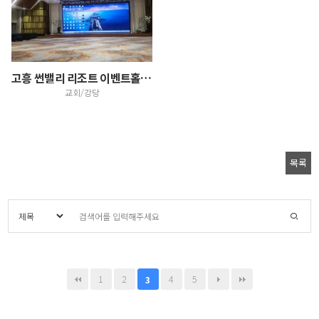
고흥 썬밸리 리조트 이벤트홀 대형 LED스크린 설치 -…
교회/강당
목록
1
2
4
5
3