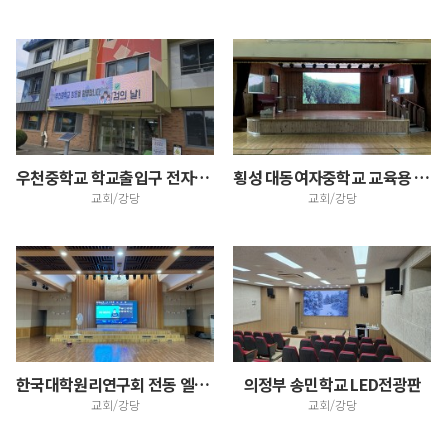
우천중학교 학교출입구 전자현수막 설치
횡성 대동여자중학교 교육용 200인치 대형LED전광판
교회/강당
교회/강당
한국대학원리연구회 전동 엘리베이션 LED스크린
의정부 송민학교 LED전광판
교회/강당
교회/강당