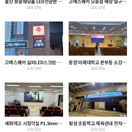
울산 보람웨딩홀 LED전광판 설치
고메스퀘어 오송점 매장 입구 LED전광판 설치, 주차장…
교회/강당
교회/강당
고메스퀘어 실외LED스크린 설치
동양 미래대학교 본부동 소강의실 LED스크린 설치
교회/강당
교회/강당
세화여고 시청각실 P1.5mm LED스크린 설치
횡성 초등학교 체육관내 전자현수막 설치
교회/강당
교회/강당