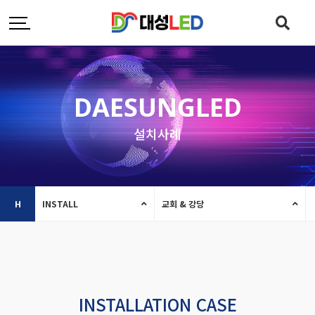
DAESUNGLED
설치사례
H
INSTALL
교회 & 강당
INSTALLATION CASE