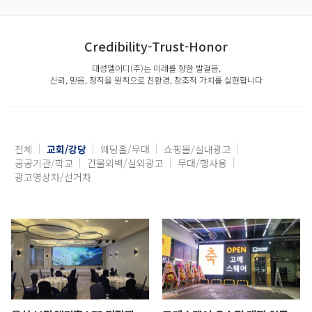
Credibility-Trust-Honor
대성엘이디(주)는 미래를 향한 발걸음,
신뢰, 믿음, 정직을 원칙으로 친환경, 창조적 가치를 실현합니다
전체
교회/강당
웨딩홀/무대
쇼핑몰/실내광고
공공기관/학교
건물외벽/실외광고
무대/행사용
광고영상차/선거차