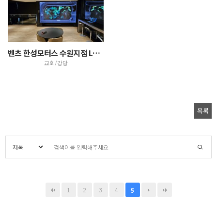
벤츠 한성모터스 수원지점 LED스크린 설치
교회/강당
목록
1
2
3
4
5