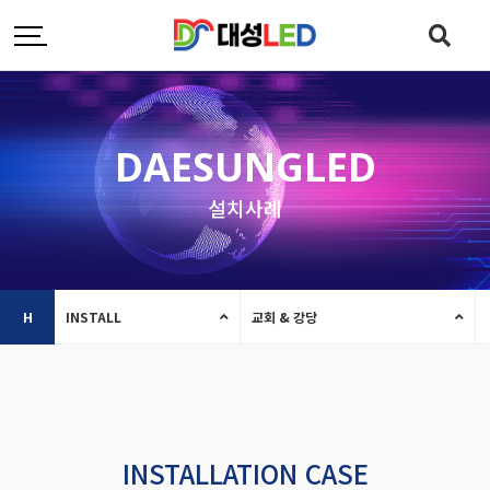
DAESUNGLED
설치사례
H
INSTALL
교회 & 강당
INSTALLATION CASE