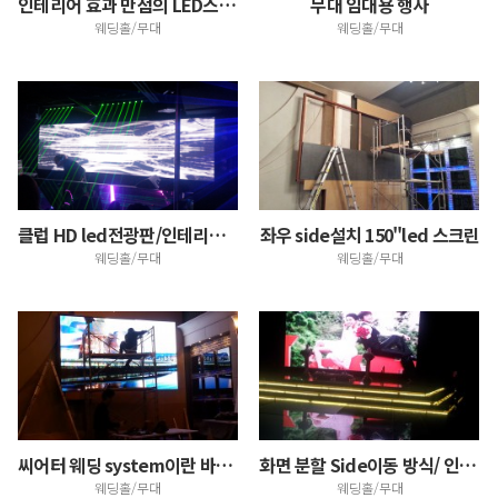
인테리어 효과 만점의 LED스크린, 품격있는 예식을 위…
무대 임대용 행사
웨딩홀/무대
웨딩홀/무대
클럽 HD led전광판/인테리어 효과 만점!
좌우 side설치 150"led 스크린
웨딩홀/무대
웨딩홀/무대
씨어터 웨딩 system이란 바로 이런것, LED스크린…
화면 분할 Side이동 방식/ 인테리어 연출 효과 만점…
웨딩홀/무대
웨딩홀/무대