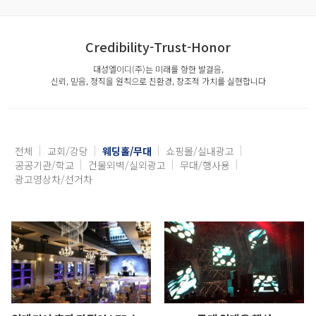
Credibility-Trust-Honor
대성엘이디(주)는 미래를 향한 발걸음,
신뢰, 믿음, 정직을 원칙으로 친환경, 창조적 가치를 실현합니다
전체
교회/강당
웨딩홀/무대
쇼핑몰/실내광고
공공기관/학교
건물외벽/실외광고
무대/행사용
광고영상차/선거차