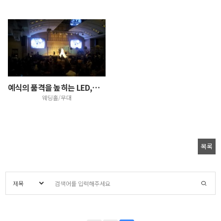
예식의 품격을 높히는 LED,인테리어 효과 만점!
웨딩홀/무대
목록