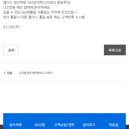
엘이디 영상차량 [led선거차,LED광고 홍보차]는
LED전문 제조 업체에 문의하세요.
믿을 수 있는 led제품을 거품없는 가격과 조건으로~!
빛의 품질이 다른 엘이디, 품질 보증 제도, 고객만족 시스템.
DS LED(주)
검색
목록으로
다음
LED영상차 제작부터 AS까지~
공지사항
AS신청
고객상담/견적
설치후기
자료실