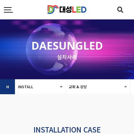
DAESUNGLED
설치사례
H
INSTALL
교회 & 강당
INSTALLATION CASE