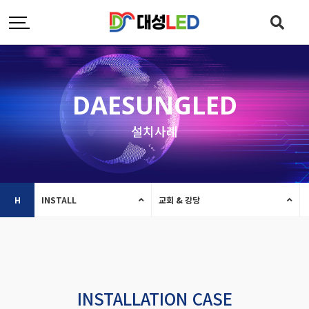
DAESUNGLED
설치사례
H
INSTALL
교회 & 강당
INSTALLATION CASE