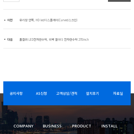
이전
유리창 안쪽, HD led디스플레이(Curved스크린)
다음
풀컬러 LED전자현수막, 외벽 엘이디 전자현수막 270inch
공지사항
AS신청
고객상담/견적
설치후기
자료실
COMPANY
BUSINESS
PRODUCT
INSTALL