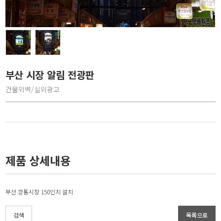
부산 시장 알림 전광판
건물외벽/실외광고
제품 상세내용
부산 깡통시장 150인치 설치
검색
목록으로