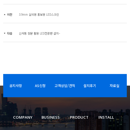
이전
3.9mm 실외용 홍보용 LED스크린
다음
신사동 창문 활용 LED전광판 설치~
공지사항
AS신청
고객상담/견적
설치후기
자료실
COMPANY
BUSINESS
PRODUCT
INSTALL