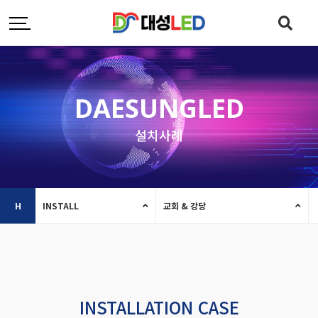
DAESUNGLED
설치사례
H
INSTALL
교회 & 강당
INSTALLATION CASE