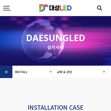
DAESUNGLED
설치사례
H
INSTALL
교회 & 강당
INSTALLATION CASE