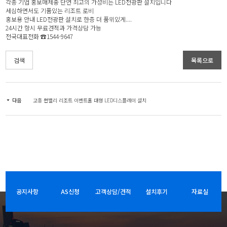
각종 기업 홍보매체중 단연 최고의 가성비는 LED전광판 설치입니다
세심하면서도 기품있는 리조트 로비
홍보용 안내 LED전광판 설치로 한층 더 품위있게....
24시간 항시 무료견적과 가격상담 가능
전국대표전화 ☎1544-9647
검색
목록으로
다음
고흥 썬밸리 리조트 이벤트홀 대형 LED디스플레이 설치
공지사항
AS신청
고객상담/견적
설치후기
자료실