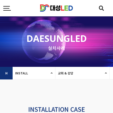
DAESUNGLED
설치사례
H
INSTALL
교회 & 강당
INSTALLATION CASE