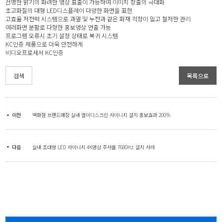
선명한 밝기의 화려한 영상 표출이 가능하여 이미지 창출의 극대화
초고화질의 대형 LED디스플레이 다양한 화면을 표현
고효율 저전력 시스템으로 과열 및 누전과 같은 화재 걱정이 없고 철저한 관리
여러화면 분활로 다향한 홍보영상 연출 가능
프로그램 오류시 초기 설정 상태로 복귀 시스템
KC인증 제품으로 더욱 안전하게
비디오프로세서 KC인증
검색
목록으로
이전
백화점 브랜드매장 실내 엘이디스크린 사이니지 설치 홍보효과 200%
다음
실내 초대형 LED 사이니지 4K영상 주사율 7680Hz 설치 사례