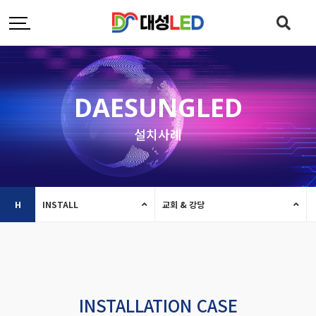
DAESUNGLED
설치사례
H
INSTALL
교회 & 강당
INSTALLATION CASE