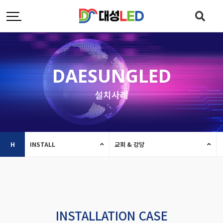
DAESUNGLED
설치사례
H
INSTALL
교회 & 강당
INSTALLATION CASE