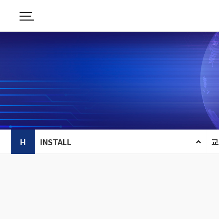
H
INSTALL
교