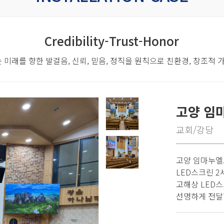
Credibility-Trust-Honor
 미래를 향한 발걸음,
신뢰, 믿음, 정직을 원칙으로 친환경, 창조적
고양 임
교회/강당
고양 임마누엘교회
LED스크린 
고해상 LED
선명하게 전달할