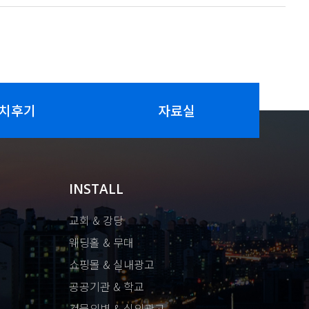
치후기
자료실
INSTALL
교회 & 강당
웨딩홀 & 무대
쇼핑몰 & 실내광고
공공기관 & 학교
건물외벽 & 실외광고