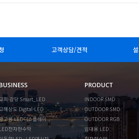
청
고객상담/견적
설
BUSINESS
PRODUCT
교회·강당 Smart_LED
INDOOR SMD
고해상도 Digital-LED
OUTDOOR SMD
광고용 LED디스플레이
OUTDOOR RGB
LED전자현수막
임대용 LED
이동형LED · LED영상차
전자현수막