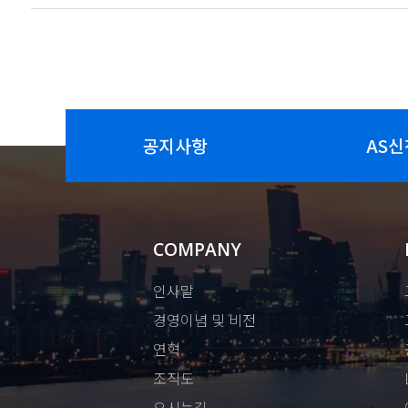
공지사항
AS신
COMPANY
인사말
경영이념 및 비전
연혁
조직도
오시는길