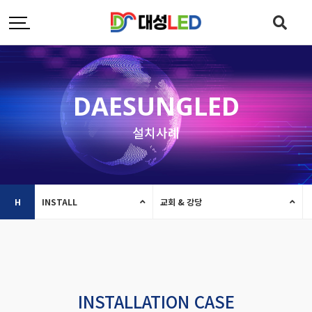
DAESUNGLED
설치사례
H
INSTALL
교회 & 강당
INSTALLATION CASE