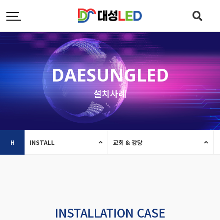
DAESUNGLED
설치사례
H
INSTALL
교회 & 강당
INSTALLATION CASE