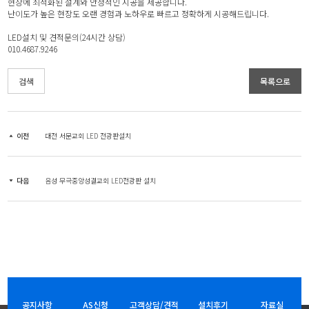
현장에 최적화된 설계와 안정적인 시공을 제공합니다.
난이도가 높은 현장도 오랜 경험과 노하우로 빠르고 정확하게 시공해드립니다.
LED설치 및 견적문의(24시간 상담)
010.4687.9246
검색
목록으로
이전
대전 서문교회 LED 전광판설치
다음
음성 무극중앙성결교회 LED전광판 설치
공지사항
AS신청
고객상담/견적
설치후기
자료실