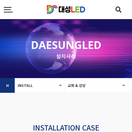
DAESUNGLED
설치사례
H
INSTALL
교회 & 강당
INSTALLATION CASE