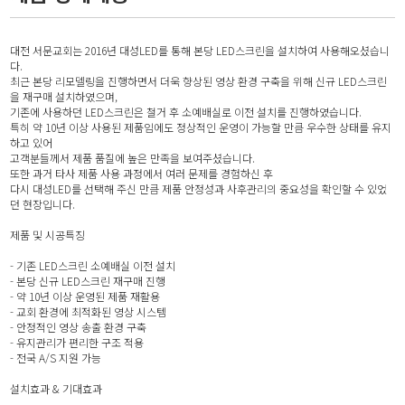
대전 서문교회는 2016년 대성LED를 통해 본당 LED스크린을 설치하여 사용해오셨습니
다.
최근 본당 리모델링을 진행하면서 더욱 향상된 영상 환경 구축을 위해 신규 LED스크린
을 재구매 설치하였으며,
기존에 사용하던 LED스크린은 철거 후 소예배실로 이전 설치를 진행하였습니다.
특히 약 10년 이상 사용된 제품임에도 정상적인 운영이 가능할 만큼 우수한 상태를 유지
하고 있어
고객분들께서 제품 품질에 높은 만족을 보여주셨습니다.
또한 과거 타사 제품 사용 과정에서 여러 문제를 경험하신 후
다시 대성LED를 선택해 주신 만큼 제품 안정성과 사후관리의 중요성을 확인할 수 있었
던 현장입니다.
제품 및 시공특징
- 기존 LED스크린 소예배실 이전 설치
- 본당 신규 LED스크린 재구매 진행
- 약 10년 이상 운영된 제품 재활용
- 교회 환경에 최적화된 영상 시스템
- 안정적인 영상 송출 환경 구축
- 유지관리가 편리한 구조 적용
- 전국 A/S 지원 가능
설치효과 & 기대효과