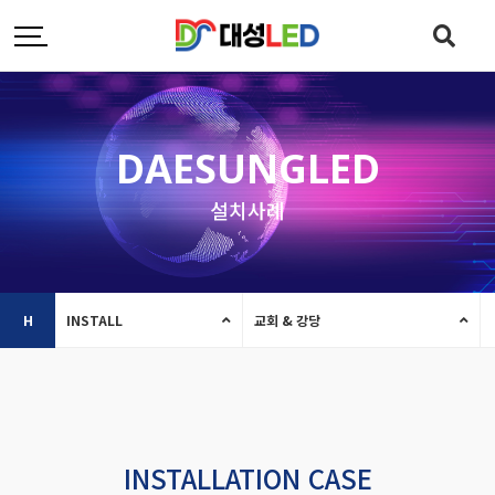
DAESUNGLED
설치사례
H
INSTALL
교회 & 강당
INSTALLATION CASE