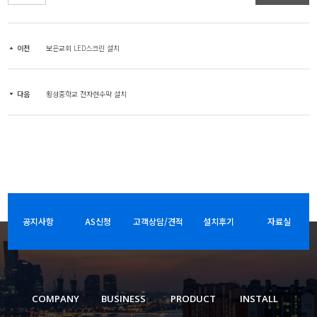
이전
보은교회 LED스크린 설치
다음
횡성중학교 전자현수막 설치
공지사항
AS신청
고객상담/견적
설치후기
자료실
COMPANY
BUSINESS
PRODUCT
INSTALL