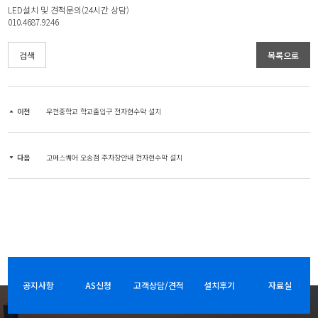
LED설치 및 견적문의(24시간 상담)
010.4687.9246
검색
목록으로
이전
우천중학교 학교출입구 전자현수막 설치
다음
고메스퀘어 오송점 주차장안내 전자현수막 설치
공지사항
AS신청
고객상담/견적
설치후기
자료실