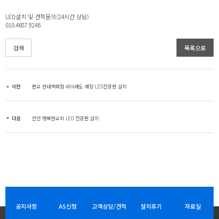
LED설치 및 견적문의(24시간 상담)
010.4687.9246
검색
목록으로
이전
판교 현대백화점 바이래도 매장 LED전광판 설치
다음
천안 행복한교회 LED 전광판 설치
공지사항
AS신청
고객상담/견적
설치후기
자료실