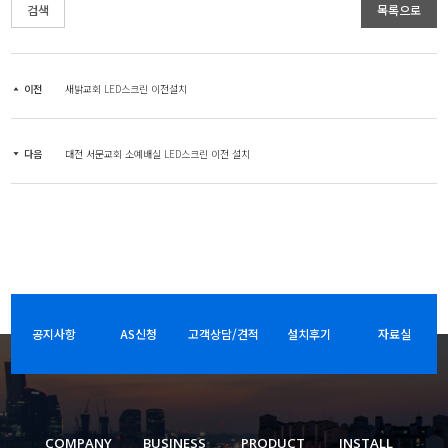
검색
목록으로
이전
새밝교회 LED스크린 이전설치
다음
대전 서문교회 소예배실 LED스크린 이전 설치
공지사항
AS신청
고객상담/견적
설치후기
자료실
COMPANY
BUSINESS
PRODUCT
INSTALL