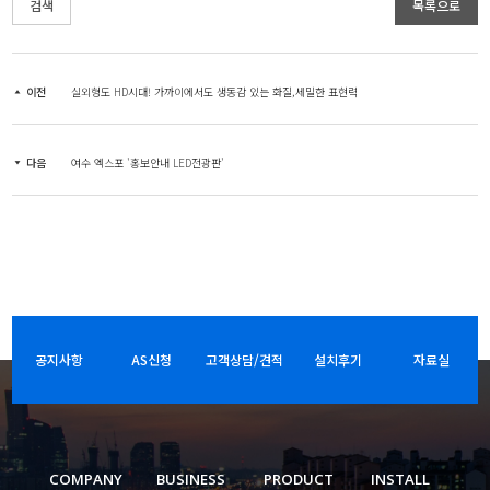
검색
목록으로
이전
실외형도 HD시대! 가까이에서도 생동감 있는 화질,세밀한 표현력
다음
여수 엑스포 '홍보안내 LED전광판'
공지사항
AS신청
고객상담/견적
설치후기
자료실
COMPANY
BUSINESS
PRODUCT
INSTALL