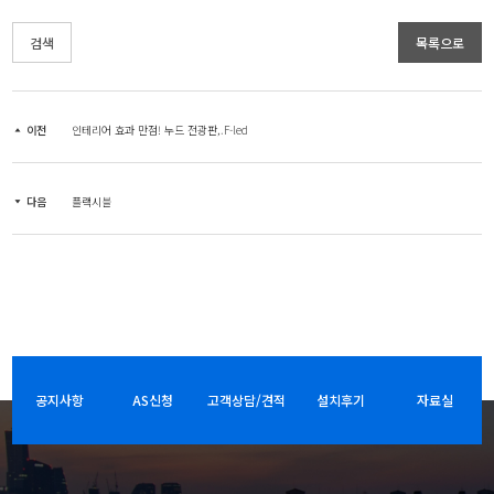
검색
목록으로
이전
인테리어 효과 만점! 누드 전광판,.F-led
다음
플랙시블
공지사항
AS신청
고객상담/견적
설치후기
자료실