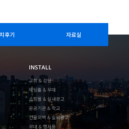
치후기
자료실
INSTALL
교회 & 강당
웨딩홀 & 무대
쇼핑몰 & 실내광고
공공기관 & 학교
건물외벽 & 실외광고
무대 & 행사용