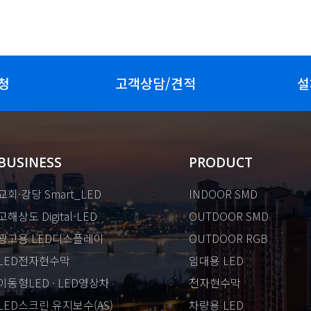
청
고객상담/견적
설
BUSINESS
PRODUCT
교회·강당 Smart_LED
INDOOR SMD
고해상도 Digital-LED
OUTDOOR SMD
광고용 LED디스플레이
OUTDOOR RGB
LED전자현수막
임대용 LED
이동형LED · LED영상차
전자현수막
LED스크린 유지보수(AS)
차량용 LED