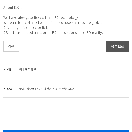
About DS led
We have always believed that LED technology
is meant to be shared with millions of users across the globe.
Driven by this simple belief,
DS led has helped transform LED innovations into LED reality.
검색
목록으로
이전
임대용 전광판
다음
무대, 행사용 LED 전광판은 믿을 수 있는 회사