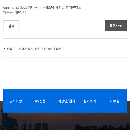
6mm smd 3535 임대용 다이캐스팅 가볍고 설치편하고
방수는 기본입니다,
검색
목록으로
다음
임대,렌탈용 LED도 4.00mm가 대세
공지사항
AS신청
고객상담/견적
설치후기
자료실