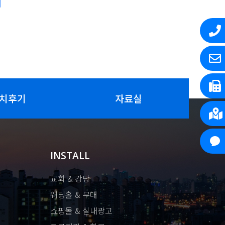
치후기
자료실
INSTALL
교회 & 강당
웨딩홀 & 무대
쇼핑몰 & 실내광고