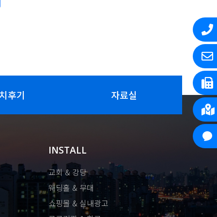
치후기
자료실
INSTALL
교회 & 강당
웨딩홀 & 무대
쇼핑몰 & 실내광고