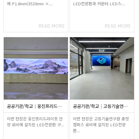
에 P1.8mm(3520mm ×...
LED전광판과 카운터 LED스...
READ MORE
READ MORE
공공기관/학교
웅진프리드라이프 안양 로비 LED전광…
공공기관/학교
고등기술연구원 충청캠퍼스 로비 LED…
이번 현장은 웅진프리드라이프 안
이번 현장은 고등기술연구원 충청
양 로비에 설치된 LED전광판 구...
캠퍼스 로비에 설치된 LED전광
판...