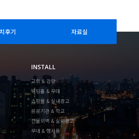
치후기
자료실
INSTALL
교회 & 강당
웨딩홀 & 무대
쇼핑몰 & 실내광고
공공기관 & 학교
건물외벽 & 실외광고
무대 & 행사용