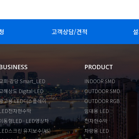
청
고객상담/견적
설
BUSINESS
PRODUCT
교회·강당 Smart_LED
INDOOR SMD
고해상도 Digital-LED
OUTDOOR SMD
광고용 LED디스플레이
OUTDOOR RGB
LED전자현수막
임대용 LED
이동형LED · LED영상차
전자현수막
LED스크린 유지보수(AS)
차량용 LED