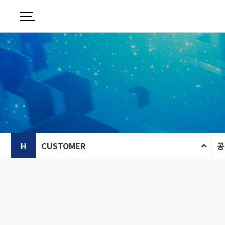
H
CUSTOMER
공