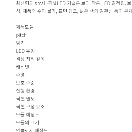
최신형의 small-픽셀LED 기술은 보다 작은 LED 결정립,
성, 제품의 수리 불가, 표면 잉크, 밝은 색의 일관성 등의 
제품모델
pitch
밝기
LED 유형
색상 처리 깊이
캐비넷
수명
보호 수준
실행 환경
픽셀 밀도
픽셀 구성 요소
모듈 해상도
모듈의 크기
인클로저 해상도