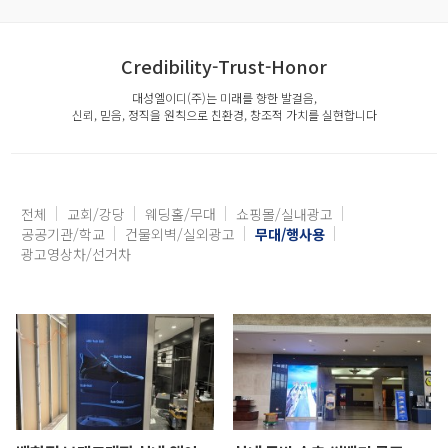
Credibility-Trust-Honor
대성엘이디(주)는 미래를 향한 발걸음,
신뢰, 믿음, 정직을 원칙으로 친환경, 창조적 가치를 실현합니다
전체
교회/강당
웨딩홀/무대
쇼핑몰/실내광고
공공기관/학교
건물외벽/실외광고
무대/행사용
광고영상차/선거차