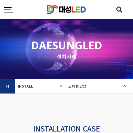
DAESUNGLED
설치사례
H
INSTALL
교회 & 강당
INSTALLATION CASE