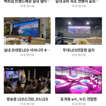
백화점 브랜드매장 실내 엘이디스크린 사이니지 설치 홍보…
실내 로비 속초 썬밸리 골프리조트 홍보용 영상 LED디…
무대/행사용
무대/행사용
실내 초대형 LED 사이니지 4K영상 주사율 7680H…
무대 LED전광판 설치
무대/행사용
무대/행사용
방송용 LED스크린, DS LED
효과용 art , 누드 전광판
무대/행사용
무대/행사용