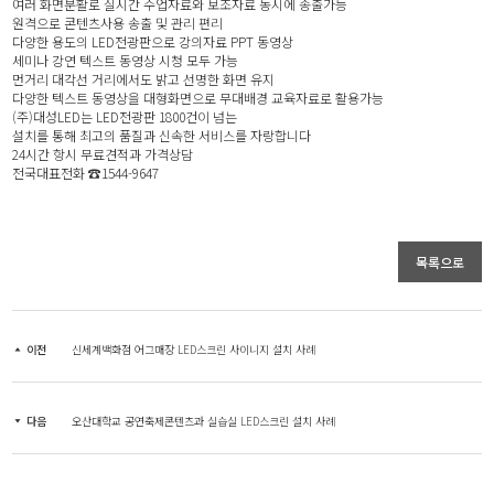
여러 화면분활로 실시간 수업자료와 보조자료 동시에 송출가능
원격으로 콘텐츠사용 송출 및 관리 편리
다양한 용도의 LED전광판으로 강의자료 PPT 동영상
세미나 강연 텍스트 동영상 시청 모두 가능
먼거리 대각선 거리에서도 밝고 선명한 화면 유지
다양한 텍스트 동영상을 대형화면으로 무대배경 교육자료로 활용가능
(주)대성LED는 LED전광판 1800건이 넘는
설치를 통해 최고의 품질과 신속한 서비스를 자랑합니다
24시간 항시 무료견적과 가격상담
전국대표전화 ☎1544-9647
목록으로
이전
신세계백화점 어그매장 LED스크린 사이니지 설치 사례
다음
오산대학교 공연축제콘텐츠과 실습실 LED스크린 설치 사례