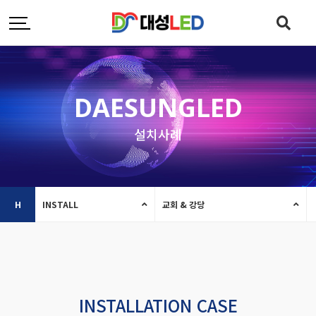
DAESUNGLED
설치사례
H
INSTALL
교회 & 강당
INSTALLATION CASE