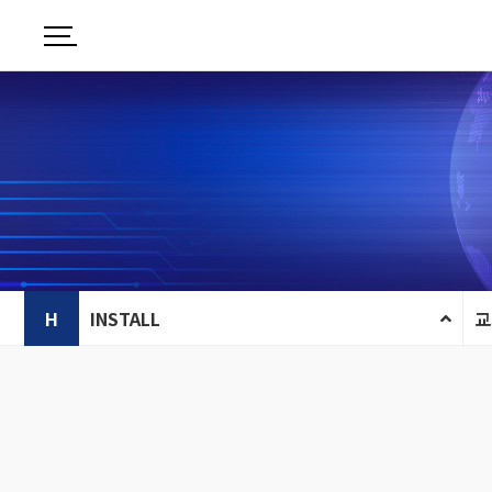
H
INSTALL
교