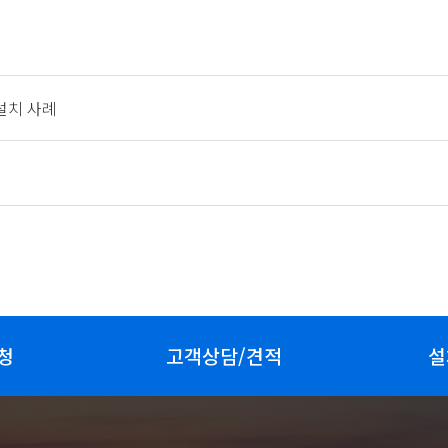
설치 사례
청
고객상담/견적
설