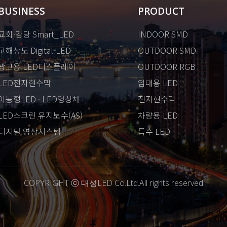
BUSINESS
PRODUCT
교회·강당 Smart_LED
INDOOR SMD
고해상도 Digital-LED
OUTDOOR SMD
광고용 LED디스플레이
OUTDOOR RGB
LED전자현수막
임대용 LED
이동형LED · LED영상차
전자현수막
LED스크린 유지보수(AS)
차량용 LED
디지털 영상시스템
특수 LED
COPYRIGHT ⓒ 대성LED Co.Ltd.All rights reserved