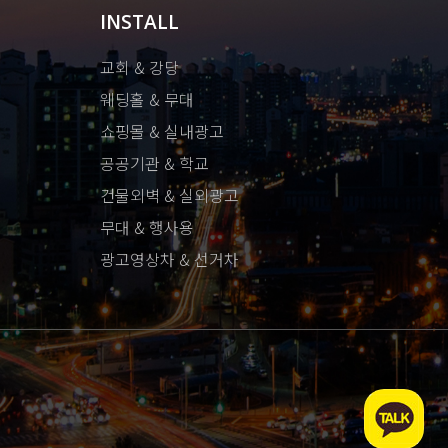
INSTALL
교회 & 강당
웨딩홀 & 무대
쇼핑몰 & 실내광고
공공기관 & 학교
건물외벽 & 실외광고
무대 & 행사용
광고영상차 & 선거차