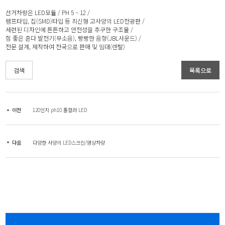
선거차량은 LED모듈 / PH 5 ~ 12 /
램프타입, 칩(SMD)타입 등 최신형 고사양의 LED전광판 /
세련된 디자인에 튼튼하고 안전성을 추구한 구조물 /
힘 좋은 혼다 발전기(무소음), 빵빵한 음향(JBL사운드) /
전문 설계, 제작하여 전국으로 판매 및 임대(렌탈)
검색
목록으로
이전
120인치 ph10 풀컬러 LED
다음
다양한 사양의 LED스크린/영상차량