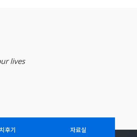
r lives
치후기
자료실