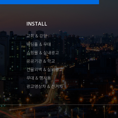
INSTALL
교회 & 강당
웨딩홀 & 무대
쇼핑몰 & 실내광고
공공기관 & 학교
건물외벽 & 실외광고
무대 & 행사용
광고영상차 & 선거차