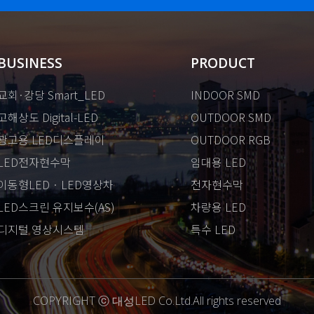
BUSINESS
PRODUCT
교회·강당 Smart_LED
INDOOR SMD
고해상도 Digital-LED
OUTDOOR SMD
광고용 LED디스플레이
OUTDOOR RGB
LED전자현수막
임대용 LED
이동형LED · LED영상차
전자현수막
LED스크린 유지보수(AS)
차량용 LED
디지털 영상시스템
특수 LED
COPYRIGHT ⓒ 대성LED Co.Ltd.All rights reserved