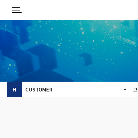
H
CUSTOMER
고