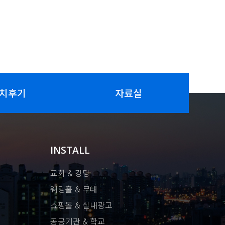
치후기
자료실
INSTALL
교회 & 강당
웨딩홀 & 무대
쇼핑몰 & 실내광고
공공기관 & 학교