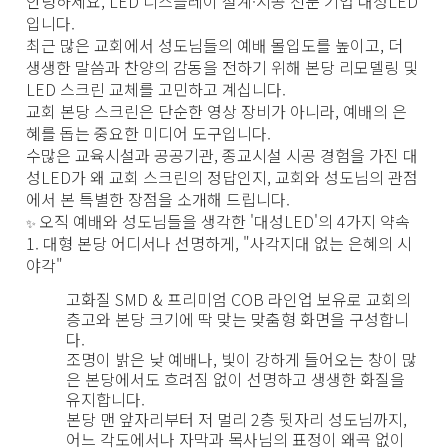
안녕하세요, LED 디스플레이 설계·시공 전문 기업
대성LED
입니다.
최근 많은 교회에서 성도님들의 예배 몰입도를 높이고, 더
생생한 말씀과 찬양의 감동을 전하기 위해 본당 리모델링 및
LED 스크린 교체를 고민하고 계십니다.
교회 본당 스크린은 단순한 영상 장비가 아니라,
예배의 은
혜를 돕는 중요한 미디어 도구
입니다.
수많은 교육시설과 공공기관, 종교시설 시공 경험을 가진 대
성LED가 왜 교회 스크린의 정답인지,
교회와 성도님의 관점
에서 본 특별한 장점
을 소개해 드립니다.
오직 예배와 성도님들을 생각한 '대성LED'의 4가지 약속
✨
1. 대형 본당 어디서나 선명하게, "사각지대 없는 은혜의 시
야각"
고화질 SMD & 프리미엄 COB 라인업 보유
로 교회의
층고와 본당 크기에 딱 맞는 맞춤형 화면을 구성합니
다.
조명이 밝은 낮 예배나, 빛이 강하게 들어오는 창이 많
은 본당에서도 흐려짐 없이 선명하고 생생한 화질을
유지합니다.
본당 맨 앞자리부터 저 멀리 2층 뒷자리 성도님까지,
어느 각도에서나 자막과 목사님의 표정이 왜곡 없이