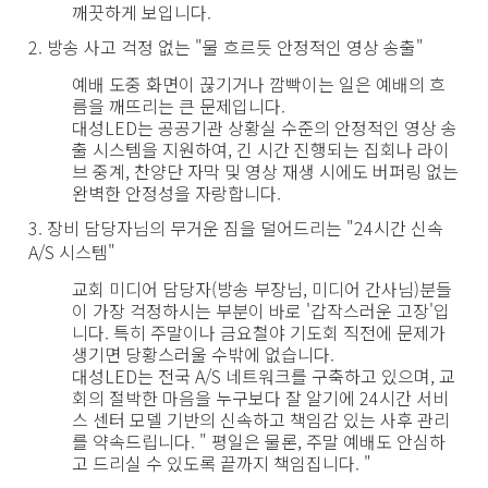
깨끗하게 보입니다.
2. 방송 사고 걱정 없는 "물 흐르듯 안정적인 영상 송출"
예배 도중 화면이 끊기거나 깜빡이는 일은 예배의 흐
름을 깨뜨리는 큰 문제입니다.
대성LED는 공공기관 상황실 수준의
안정적인 영상 송
출 시스템을 지원
하여, 긴 시간 진행되는 집회나 라이
브 중계, 찬양단 자막 및 영상 재생 시에도 버퍼링 없는
완벽한 안정성을 자랑합니다.
3. 장비 담당자님의 무거운 짐을 덜어드리는 "24시간 신속
A/S 시스템"
교회 미디어 담당자(방송 부장님, 미디어 간사님)분들
이 가장 걱정하시는 부분이 바로 '갑작스러운 고장'입
니다. 특히 주말이나 금요철야 기도회 직전에 문제가
생기면 당황스러울 수밖에 없습니다.
대성LED는
전국 A/S 네트워크
를 구축하고 있으며, 교
회의 절박한 마음을 누구보다 잘 알기에
24시간 서비
스 센터 모델 기반의 신속하고 책임감 있는 사후 관리
를 약속드립니다. " 평일은 물론, 주말 예배도 안심하
고 드리실 수 있도록 끝까지 책임집니다. "