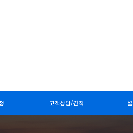
청
고객상담/견적
설