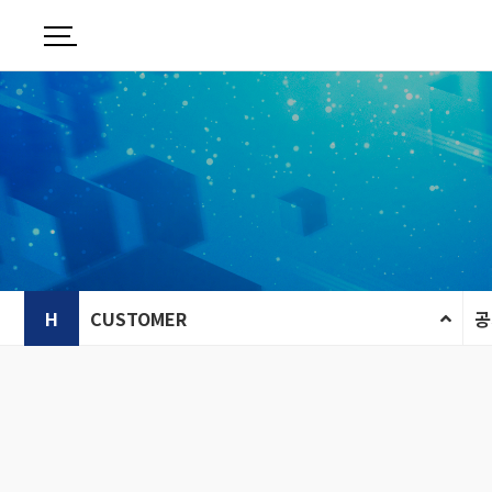
H
CUSTOMER
공