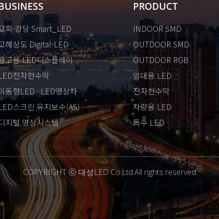
BUSINESS
PRODUCT
교회·강당 Smart_LED
INDOOR SMD
고해상도 Digital-LED
OUTDOOR SMD
광고용 LED디스플레이
OUTDOOR RGB
LED전자현수막
임대용 LED
이동형LED · LED영상차
전자현수막
LED스크린 유지보수(AS)
차량용 LED
디지털 영상시스템
특수 LED
COPYRIGHT ⓒ 대성LED Co.Ltd.All rights reserved