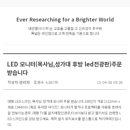
Ever Researching for a Brighter World
대성엘이디(주)는 고효율·고품질·고 신뢰성의 추구와
폭넓은 라인업으로 고객 만족을 기본으로 합니다
LED 모니터(목사님,성가대 후방 led전광판)주문
받습니다
작성자
관리자
조회수
4,867회
15-04-08 09:26
대형 LED스크린, 목사님 성가대 모니터 주문 받습니다.100인치 가로 2112mm x
세로 1344mm [혹은 유사한 사이즈] 모니터가 멀거나 프로젝터를 사용중 흐려서
잘 안보이는경우 ,대형 TV를 설치예정인경우,티브이보다 밝고 멀리서도 선명한 L
ED스크린으로 상담 받으세요. 제작 설치 유지보수를 원스톱으로 처리하여드립니
다,