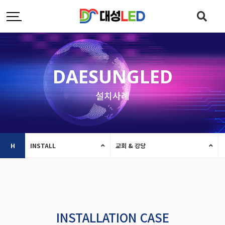
DAESUNGLED
설치사례
H
INSTALL
교회 & 강당
INSTALLATION CASE