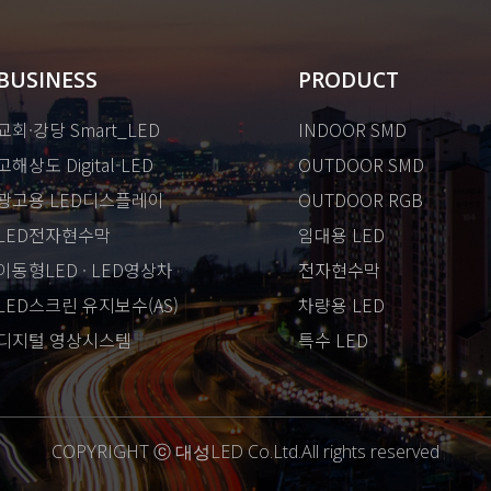
BUSINESS
PRODUCT
교회·강당 Smart_LED
INDOOR SMD
고해상도 Digital-LED
OUTDOOR SMD
광고용 LED디스플레이
OUTDOOR RGB
LED전자현수막
임대용 LED
이동형LED · LED영상차
전자현수막
LED스크린 유지보수(AS)
차량용 LED
디지털 영상시스템
특수 LED
COPYRIGHT ⓒ 대성LED Co.Ltd.All rights reserved