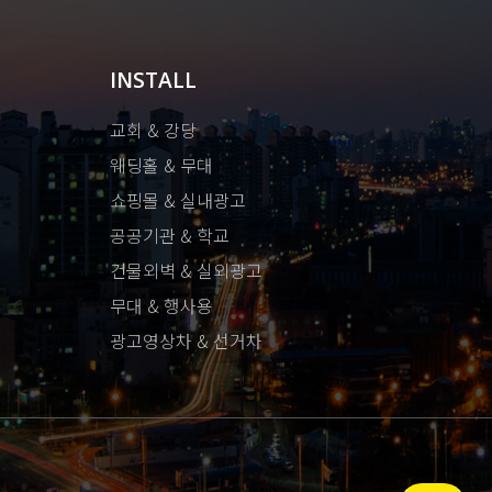
INSTALL
교회 & 강당
웨딩홀 & 무대
쇼핑몰 & 실내광고
공공기관 & 학교
건물외벽 & 실외광고
무대 & 행사용
광고영상차 & 선거차